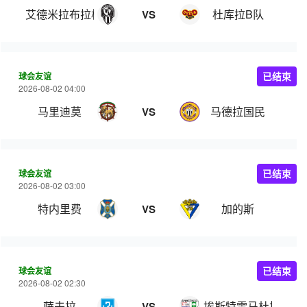
艾德米拉布拉格
杜库拉B队
VS
球会友谊
已结束
2026-08-02 04:00
马里迪莫
马德拉国民
VS
球会友谊
已结束
2026-08-02 03:00
特内里费
加的斯
VS
球会友谊
已结束
2026-08-02 02:30
萨夫拉
埃斯特雷马杜拉
VS