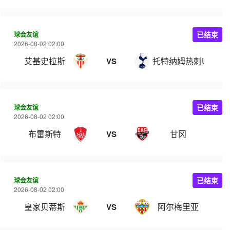
球会友谊
已结束
2026-08-02 02:00
艾基史拉斯
托特纳姆热刺U21
VS
球会友谊
已结束
2026-08-02 02:00
布雷斯特
甘冈
VS
球会友谊
已结束
2026-08-02 02:00
皇家贝蒂斯
阿尔梅里亚
VS