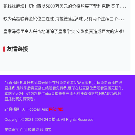
花钱找麻烦！切尔西以5200万美元的价格购买了菲利克斯 签了7年
并在半年内租了夏窗口
缺少英超联赛金靴位三连胜 海拉德落后6球 只有两个连续三个连续
三靴
皇家马德里令人兴奋地消除了皇家学会 安彭负责造成巨大的灾难！
友情链接
24直播网☯️夏日☯️免费无插件在线免费观看NBA直播☯️,足球免费直播在线
直播☯️,足球季后赛直播在线观看免费☯️,足球在线直播免费观看直播无插件,
本站全天24小时为您提供nba直播免费高清无插件直播信号,NBA现场视频
直播比赛免费观看。
24直播网 | All Football App
网站地图
Copyright © 2021-2024 24直播网. All Rights Reserved.
友情链接
百度
腾讯
新浪
淘宝