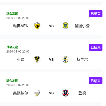
球会友谊
已结束
2026-08-02 20:00
雅典AEK
圣图尔登
VS
球会友谊
已结束
2026-08-02 20:00
亚琛
特里尔
VS
球会友谊
已结束
2026-08-02 20:00
奥德纳尔
登德
VS