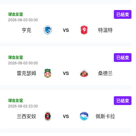
球会友谊
已结束
2026-08-03 00:30
亨克
特温特
VS
球会友谊
已结束
2026-08-03 00:00
雷克瑟姆
桑德兰
VS
球会友谊
已结束
2026-08-02 23:30
兰西安奴
佩斯卡拉
VS