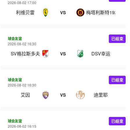
2026-08-02 17:00
利维贝雷
梅塔利斯特1925
VS
球会友谊
已结束
2026-08-02 16:30
SV格拉斯多夫
DSV幸运
VS
球会友谊
已结束
2026-08-02 16:30
艾因
迪里耶
VS
球会友谊
已结束
2026-08-02 16:15