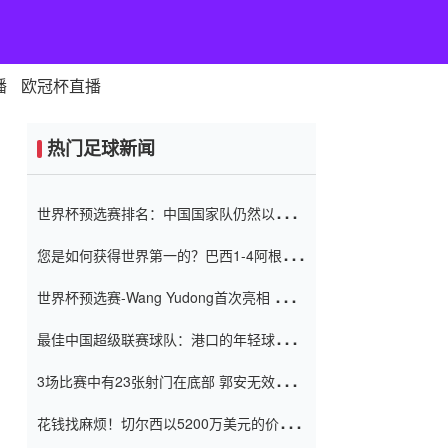
播
欧冠杯直播
热门足球新闻
世界杯预选赛排名：中国国家队仍然以6分
排名底部 进球差-13令人震惊
您是如何获得世界第一的？巴西1-4阿根
廷：Vinicius 0射击90分钟内
世界杯预选赛-Wang Yudong首次亮相 中国
国家足球队错过了世界杯0-2
最佳中国超级联赛球队：港口的年轻球员在
一场战斗中闻名 伊万放弃了泰桑
3场比赛中有23张射门在底部 郭安无效传球
（Taishan）
鸟儿被用来摆脱它 Setien痴迷于三名后卫
花钱找麻烦！切尔西以5200万美元的价格
购买了菲利克斯 签了7年 并在半年内租了夏