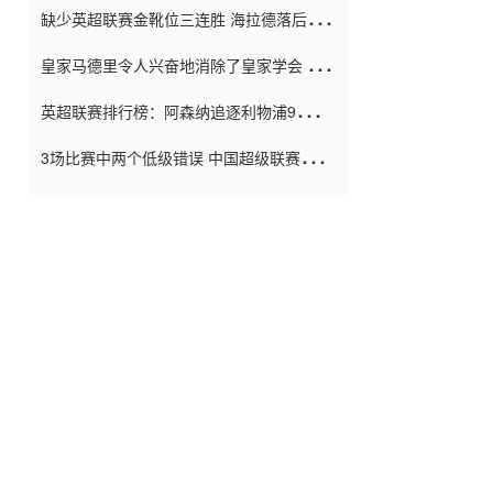
缺少英超联赛金靴位三连胜 海拉德落后6球
窗口
只有两个连续三个连续三靴
皇家马德里令人兴奋地消除了皇家学会 安
彭负责造成巨大的灾难！
英超联赛排行榜：阿森纳追逐利物浦9分 曼
联连续三件坏事
3场比赛中两个低级错误 中国超级联赛的前
守门员很老 是时候让位了 最好的继任者出
现