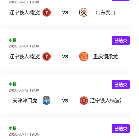
2026-06-27 19:00
辽宁铁人楠波湾
山东泰山
VS
中超
已结束
2026-07-04 19:00
辽宁铁人楠波湾
重庆铜梁龙
VS
中超
已结束
2026-07-12 19:00
天津津门虎
辽宁铁人楠波湾
VS
中超
已结束
2026-07-17 19:35