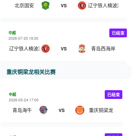
北京国安
辽宁铁人楠波湾
VS
中超
已结束
2026-07-25 19:35
辽宁铁人楠波湾
青岛西海岸
VS
重庆铜梁龙相关比赛
中超
已结束
2026-05-24 17:00
青岛海牛
重庆铜梁龙
VS